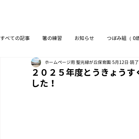
すべての記事
箸の練習
お知らせ
つぼみ組（ 0歳
ホームページ用 聖光緑が丘保育園
5月12日
読了
すみれ組（ 3歳 ）
ばら組（ 4歳 ）
ゆり組（ 5
２０２５年度とうきょうす
した！