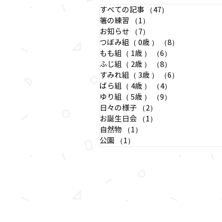
るそうですよ
すべての記事
（47）
47件の記事
さまと保護者
箸の練習
（1）
1件の記事
ください♪ 
お知らせ
（7）
7件の記事
つぼみ組（ 0歳 ）
（8）
8件の記事
お待ちしてお
もも組（ 1歳 ）
（6）
6件の記事
ふじ組（ 2歳 ）
（8）
8件の記事
すみれ組（ 3歳 ）
（6）
6件の記事
ばら組（ 4歳 ）
（4）
4件の記事
ゆり組（ 5歳 ）
（9）
9件の記事
日々の様子
（2）
2件の記事
お誕生日会
（1）
1件の記事
自然物
（1）
1件の記事
公園
（1）
1件の記事