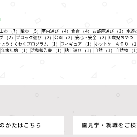
7件の記事
5件の記事
4件の記事
4件の記事
3件
山市
（7）
散歩
（5）
室内遊び
（4）
食育
（4）
お部屋遊び
（3）
水遊
事
2件の記事
2件の記事
2件の記事
2件の記事
グ
（2）
ブロック遊び
（2）
公園
（2）
安心・安全
（2）
0歳児おやつ
記事
1件の記事
1件の記事
きょうすくわくプログラム
（1）
フィギュア
（1）
ホットケーキ作り
（1
1件の記事
1件の記事
1件の記事
1件の記事
1件の記事
）
年末年始
（1）
活動報告書
（1）
粘土遊び
（1）
自然
（1）
自然物
（1
の記事
のかたはこちら
園見学・就職をご検