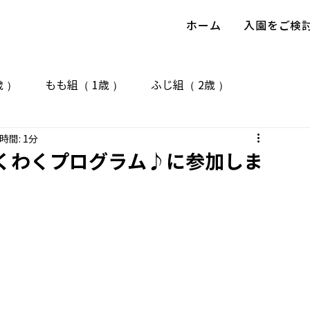
ホーム
入園をご検
 ）
もも組（ 1歳 ）
ふじ組（ 2歳 ）
時間: 1分
歳 ）
日々の様子
お誕生日会
自然物
公園
くわくプログラム♪に参加しま