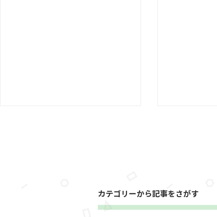
【マミーマ
８日（水）
あります♪
３月１８日
聖光緑が丘保
奏会を行いま
ス４重奏奏者
カテゴリーから記事をさがす
【入園をご検討のかたへ】受
子どもたちと
もたちに人気
付方法が変わります