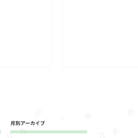
ム・追加】３月１
サックス演奏会が
（水）１０：００～
育園にてサックス演
す♪ プロのサック
年末年始のお知らせ
の方々をお招きし、
月別アーカイブ
楽しみます。 子ど
の曲も演奏してくれ