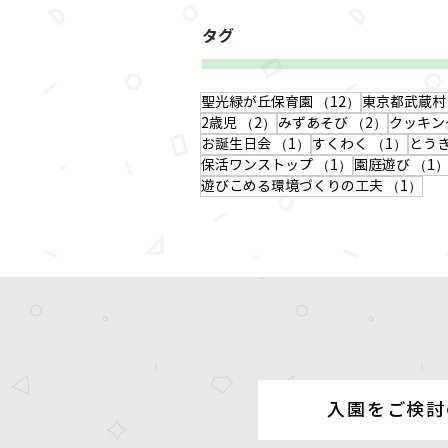
タグ
12件の記事
聖光緑が丘保育園
（12）
東京都武蔵村
2件の記事
2件の記
2歳児
（2）
みずあそび
（2）
クッキン
1件の記事
1件の
お誕生日会
（1）
すくわく
（1）
とう
1件の記事
保活ワンストップ
（1）
園庭遊び
（1
1件
遊びこめる環境づくりの工夫
（1）
入園をご検討