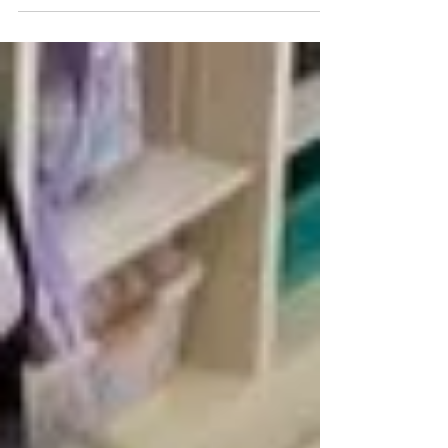
がむき方の注意点を話してから始めました。 1枚ず
つ楽しそうにむいていきます。「少しずつ黄色い
所が見えてきたよ！」と子ども達の声が聞こえま
す。 最後の軸を折るのに力がいります。1人で折れ
る子もいれば職員と力を合わせて折る姿がありま
した。2本、3本と進める度にどんどん皮むきが上
手になっていきました。むいてもらったとうもろ
こしは蒸しておやつで提供しました。 みんな「お
いしい、おいしい！」と食べていました。 ガブっ
とかぶりつく子と一粒ずつ食べる子に分かれてい
る姿が印象的でした。 次はパプリカちぎりです。
栄養士がパプリカについて話をしてからちぎり始
めます。「小さいお友達も食べられる大きさにし
てね。」と伝えると「このくらい？、この大きさ
なら食べられる？」とちぎりながら子ども達で相
談する姿がありました。 サラダに入れてみんなで
食べました。野菜が苦手な子も自分がちぎったパ
プリカだからと頑張って食べている姿がありまし
た。 これから本格的な暑さがやってきます。とう
もろこしやパ