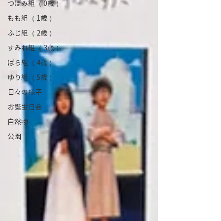
つぼみ組（ 0歳 ）
もも組（ 1歳 ）
ふじ組（ 2歳 ）
すみれ組（ 3歳 ）
ばら組（ 4歳 ）
ゆり組（ 5歳 ）
日々の様子
お誕生日会
自然物
公園