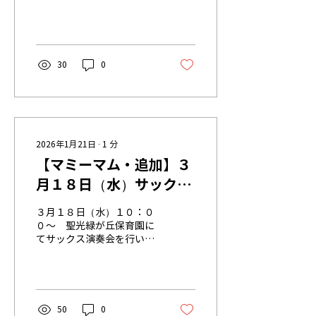
でしたが、頑張ってマイク
の前に座ったり立ってイン
タビューに答えたりしてい
ましたよ！ 好きな食べ物や
キャラクターなどを発表で
30
0
きる喜びを感じ、更に成長
することができました！ プ
レゼントの絵本をもらっ
て、みんなからもハッピー
バースデーの歌を歌って笑
顔でお祝いしてもらいまし
2026年1月21日
∙
1
分
た！ 最後はみんなで記念撮
【マミーマム・追加】３
影。とびっきりの笑顔で決
月１８日（水）サックス
めポーズ！特別な一日にな
りましたね♪
演奏会があります♪
３月１８日（水）１０：０
０～ 聖光緑が丘保育園に
てサックス演奏会を行いま
す♪ プロのサックス４重奏
奏者の方々をお招きし、子
どもたちと楽しみます。 子
どもたちに人気の曲も演奏
してくれるそうですよ。 未
50
0