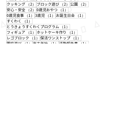
2件の記事
2件の記事
2件の記事
クッキング
（2）
ブロック遊び
（2）
公園
（2）
2件の記事
1件の記事
安心・安全
（2）
0歳児おやつ
（1）
1件の記事
1件の記事
1件の記事
0歳児食事
（1）
3歳児
（1）
お誕生日会
（1）
1件の記事
すくわく
（1）
1件の記事
とうきょうすくわくプログラム
（1）
1件の記事
1件の記事
フィギュア
（1）
ホットケーキ作り
（1）
1件の記事
1件の記事
レゴブロック
（1）
保活ワンストップ
（1）
1件の記事
1件の記事
1件の記事
園庭遊び
（1）
年末年始
（1）
活動報告書
（1）
1件の記事
1件の記事
1件の記事
1件の記事
粘土遊び
（1）
自然
（1）
自然物
（1）
製作
（1）
1件の記事
遊びこめる環境づくりの工夫
（1）
入園をご検討のかたはこちら