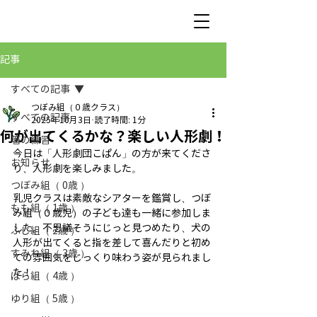
記事
すべての記事
つぼみ組（０歳クラス）
すべての記事
2025年10月3日
読了時間: 1分
何が出てくるかな？楽しい人形劇！
箸の練習
今日は「人形劇団こぱん」の方が来てくださ
お知らせ
り、人形劇を楽しみました。
つぼみ組（ 0歳 ）
乳児クラスは素敵なシアターを鑑賞し、つぼ
もも組（ 1歳 ）
み組（０歳児）の子ども達も一緒に参加しま
した。不思議そうにじっと見つめたり、犬の
ふじ組（ 2歳 ）
人形が出てくると指を差して喜んだりと初め
すみれ組（ 3歳 ）
ての雰囲気をじっくり味わう姿が見られまし
た！
ばら組（ 4歳 ）
ゆり組（ 5歳 ）