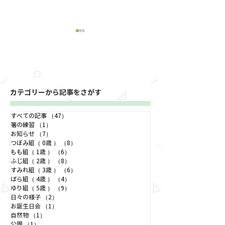
カテゴリーから記事をさがす
寂しい気持ちも笑顔でお
つぼみ組の行く
すべての記事
（47）
47件の記事
別れ！
どこ？
箸の練習
（1）
1件の記事
お知らせ
（7）
7件の記事
つぼみ組（ 0歳 ）
（8）
8件の記事
もも組（ 1歳 ）
（6）
6件の記事
ふじ組（ 2歳 ）
（8）
8件の記事
すみれ組（ 3歳 ）
（6）
6件の記事
ばら組（ 4歳 ）
（4）
4件の記事
ゆり組（ 5歳 ）
（9）
9件の記事
日々の様子
（2）
2件の記事
お誕生日会
（1）
1件の記事
自然物
（1）
1件の記事
公園
（1）
1件の記事