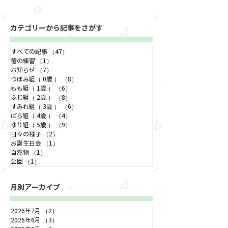
カテゴリーから記事をさがす
ゆり組 野菜ちぎり
ふじ組はどんな
すべての記事
（47）
47件の記事
ているのかな？
箸の練習
（1）
1件の記事
お知らせ
（7）
7件の記事
つぼみ組（ 0歳 ）
（8）
8件の記事
もも組（ 1歳 ）
（6）
6件の記事
ふじ組（ 2歳 ）
（8）
8件の記事
すみれ組（ 3歳 ）
（6）
6件の記事
ばら組（ 4歳 ）
（4）
4件の記事
ゆり組（ 5歳 ）
（9）
9件の記事
日々の様子
（2）
2件の記事
お誕生日会
（1）
1件の記事
自然物
（1）
1件の記事
公園
（1）
1件の記事
月別アーカイブ
2026年7月
（2）
2件の記事
2026年6月
（3）
3件の記事