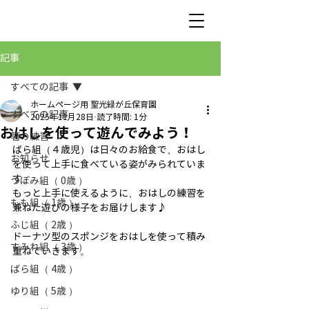
記事
すべての記事
ホームページ用 聖光緑が丘保育園
すべての記事
2025年11月28日
読了時間: 1分
おはしを使って遊んでみよう！
箸の練習
ばら組（４歳児）は日々のお給食で、おはし
お知らせ
を使って上手に食べている姿がみられていま
す。
つぼみ組（ 0歳 ）
もっと上手に使えるように、おはしの練習を
もも組（ 1歳 ）
兼ねた遊びの様子をお届けします♪
ふじ組（ 2歳 ）
ドーナツ型のスポンジをおはしを使って積み
すみれ組（ 3歳 ）
重ねていきます。
ばら組（ 4歳 ）
ゆり組（ 5歳 ）