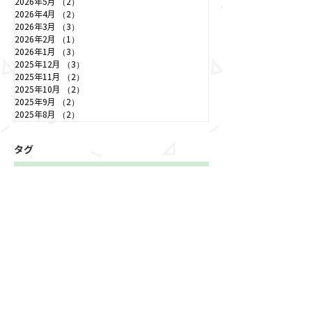
2026年5月
（2）
2件の記事
2026年4月
（2）
2件の記事
2026年3月
（3）
3件の記事
2026年2月
（1）
1件の記事
2026年1月
（3）
3件の記事
2025年12月
（3）
3件の記事
2025年11月
（2）
2件の記事
2025年10月
（2）
2件の記事
2025年9月
（2）
2件の記事
2025年8月
（2）
2件の記事
タグ
12件の記事
7件の記事
聖光緑が丘保育園
（12）
東京都武蔵村山市
（7）
5件の記事
4件の記事
4件の記事
散歩
（5）
室内遊び
（4）
食育
（4）
3件の記事
3件の記事
3件の記事
お部屋遊び
（3）
水遊び
（3）
食育活動
（3）
2件の記事
2件の記事
2件の記事
0歳児
（2）
2歳児
（2）
みずあそび
（2）
2件の記事
2件の記事
2件の記事
クッキング
（2）
ブロック遊び
（2）
公園
（2）
2件の記事
1件の記事
安心・安全
（2）
0歳児おやつ
（1）
1件の記事
1件の記事
1件の記事
0歳児食事
（1）
3歳児
（1）
お誕生日会
（1）
1件の記事
すくわく
（1）
1件の記事
とうきょうすくわくプログラム
（1）
1件の記事
1件の記事
フィギュア
（1）
ホットケーキ作り
（1）
1件の記事
1件の記事
レゴブロック
（1）
保活ワンストップ
（1）