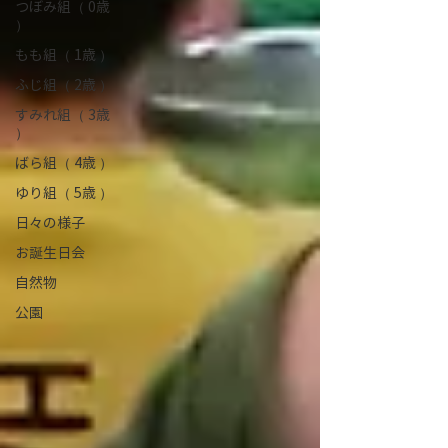
つぼみ組（ 0歳
）
もも組（ 1歳 ）
ふじ組（ 2歳 ）
すみれ組（ 3歳
）
ばら組（ 4歳 ）
ゆり組（ 5歳 ）
日々の様子
お誕生日会
自然物
公園