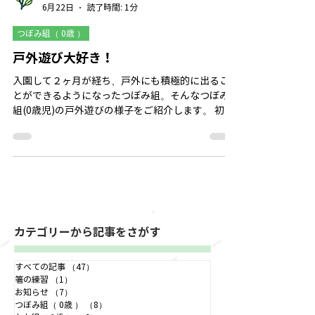
つぼみ組（０歳クラス）
6月22日
読了時間: 1分
つぼみ組（ 0歳 ）
戸外遊び大好き！
入園して２ヶ月が経ち、戸外にも積極的に出るこ
とができるようになったつぼみ組。そんなつぼみ
組(0歳児)の戸外遊びの様子をご紹介します。 初め
ての菖蒲園に最初は不安そうにしていた姿が見ら
れましたが、徐々に慣れると草をむしったり木の
実を見つけたりと戸外遊びを満喫する様子が見ら
れましたよ♪ 「あったよ！」と言うように保育者
に見せてくれる姿がとっても可愛らしいです♡ 紫
陽花が沢山咲いていたので季節の自然を楽しむこ
とができました！これから暑さや天候の変化に気
を付けながら、のびのびと遊べる機会を大切にし
カテゴリーから記事をさがす
ていきたいと思います。
すべての記事
（47）
47件の記事
箸の練習
（1）
1件の記事