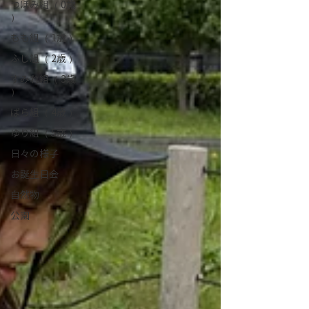
つぼみ組（ 0歳
）
もも組（ 1歳 ）
ふじ組（ 2歳 ）
すみれ組（ 3歳
）
ばら組（ 4歳 ）
ゆり組（ 5歳 ）
日々の様子
お誕生日会
自然物
公園