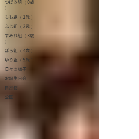
つぼみ組（ 0歳
）
もも組（ 1歳 ）
ふじ組（ 2歳 ）
すみれ組（ 3歳
）
ばら組（ 4歳 ）
ゆり組（ 5歳 ）
日々の様子
お誕生日会
自然物
公園